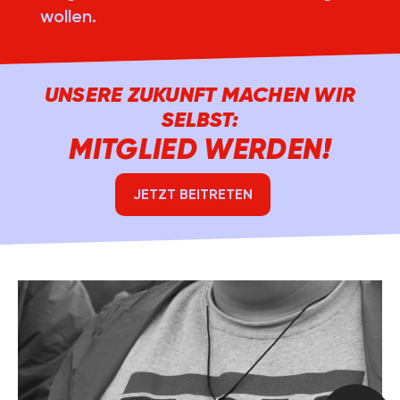
wollen.
UNSERE ZUKUNFT MACHEN WIR
SELBST:
MITGLIED WERDEN!
JETZT BEITRETEN