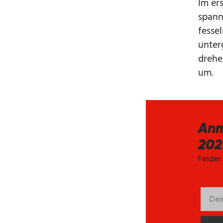
Im er
spann
fesse
unter
drehe
um.
Anm
202
Felder
Dei