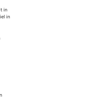
t in
el in
n
n