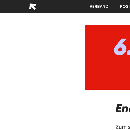
VERBAND
POSI
6
En
Zum s