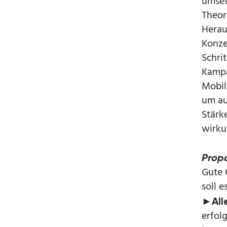
umset
Theori
Herau
Konze
Schri
Kampa
Mobil
um au
Stärke
wirku
Prop
Gute 
soll e
►Alle
erfol