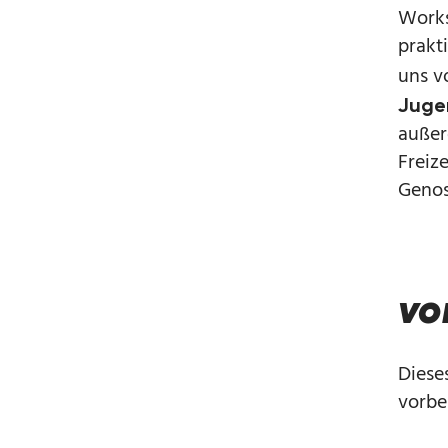
Works
prakt
uns 
Juge
außer
Freiz
Genos
vo
Diese
vorber