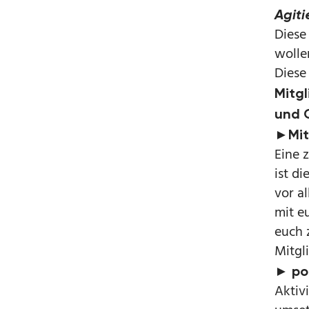
Agit
Diese 
wolle
Diese
Mitgl
und 
►Mit
Eine 
ist d
vor a
mit e
euch 
Mitgl
► po
Aktiv