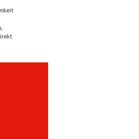
mkeit
n,
irekt