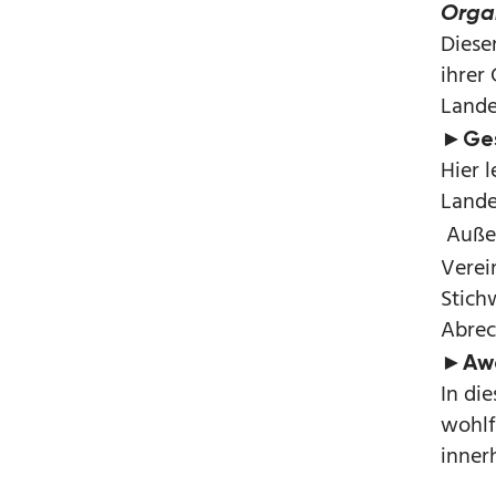
Orga
Dieser
ihrer
Lande
►Ges
Hier l
Lande
Außer
Verei
Stich
Abrec
►Awa
In di
wohlf
inner