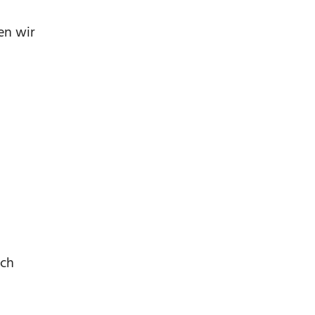
en wir
uch