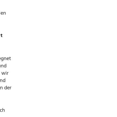
len
t
egnet
und
 wir
und
in der
ich