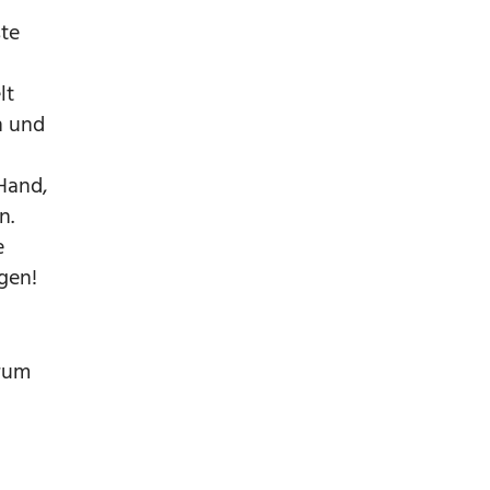
ßte
lt
n und
Hand,
n.
e
gen!
arum