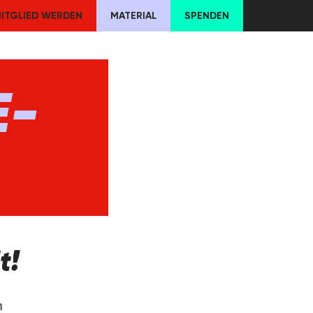
ITGLIED WERDEN
MATERIAL
SPENDEN
E-
t!
n