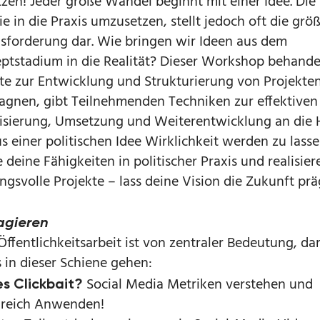
zen! Jeder große Wandel beginnt mit einer Idee. Die
e in die Praxis umzusetzen, stellt jedoch oft die grö
sforderung dar. Wie bringen wir Ideen aus dem
ptstadium in die Realität? Dieser Workshop behande
tte zur Entwicklung und Strukturierung von Projekte
gnen, gibt Teilnehmenden Techniken zur effektiven
isierung, Umsetzung und Weiterentwicklung an die 
s einer politischen Idee Wirklichkeit werden zu lasse
 deine Fähigkeiten in politischer Praxis und realisier
ngsvolle Projekte – lass deine Vision die Zukunft prä
agieren
Öffentlichkeitsarbeit ist von zentraler Bedeutung, d
s in dieser Schiene gehen:
Social Media Metriken verstehen und
s Clickbait?
greich Anwenden!