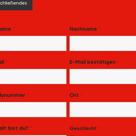
chließendes
name
*
Nachname
*
il
*
E-Mail bestätigen
*
dynummer
*
Ort
*
alt bist du?
*
Geschlecht
*