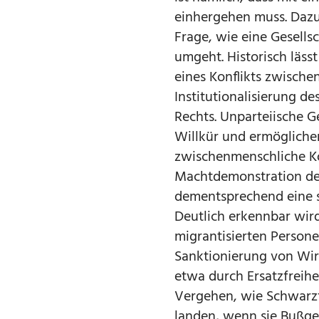
einhergehen muss. Dazu
Frage, wie eine Gesell
umgeht. Historisch läss
eines Konflikts zwischen
Institutionalisierung de
Rechts. Unparteiische G
Willkür und ermöglichen
zwischenmenschliche Kon
Machtdemonstration des
dementsprechend eine s
Deutlich erkennbar wir
migrantisierten Person
Sanktionierung von Wirt
etwa durch Ersatzfreihe
Vergehen, wie Schwarz
landen, wenn sie Bußge