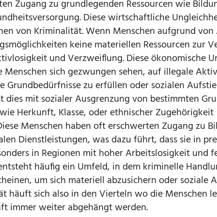
ten Zugang zu grundlegenden Ressourcen wie Bildu
ndheitsversorgung. Diese wirtschaftliche Ungleichhe
chen von Kriminalität. Wenn Menschen aufgrund von
gsmöglichkeiten keine materiellen Ressourcen zur 
tivlosigkeit und Verzweiflung. Diese ökonomische U
e Menschen sich gezwungen sehen, auf illegale Aktiv
e Grundbedürfnisse zu erfüllen oder sozialen Aufstie
st dies mit sozialer Ausgrenzung von bestimmten Gru
ie Herkunft, Klasse, oder ethnischer Zugehörigkeit
 Diese Menschen haben oft erschwerten Zugang zu Bi
alen Dienstleistungen, was dazu führt, dass sie in pr
sonders in Regionen mit hoher Arbeitslosigkeit und f
entsteht häufig ein Umfeld, in dem kriminelle Handlu
cheinen, um sich materiell abzusichern oder soziale
ät häuft sich also in den Vierteln wo die Menschen le
aft immer weiter abgehängt werden.