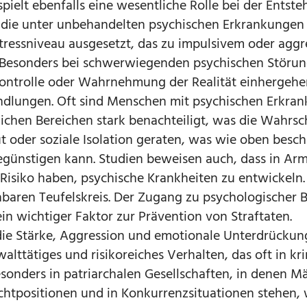
pielt ebenfalls eine wesentliche Rolle bei der Entst
 die unter unbehandelten psychischen Erkrankungen 
tressniveau ausgesetzt, das zu impulsivem oder agg
 Besonders bei schwerwiegenden psychischen Störun
kontrolle oder Wahrnehmung der Realität einhergehen
andlungen. Oft sind Menschen mit psychischen Erkra
lichen Bereichen stark benachteiligt, was die Wahrsc
ut oder soziale Isolation geraten, was wie oben besc
begünstigen kann. Studien beweisen auch, dass in Ar
isiko haben, psychische Krankheiten zu entwickeln.
aren Teufelskreis. Der Zugang zu psychologischer 
ein wichtiger Faktor zur Prävention von Straftaten.
ie Stärke, Aggression und emotionale Unterdrückun
walttätiges und risikoreiches Verhalten, das oft in kr
onders in patriarchalen Gesellschaften, in denen M
chtpositionen und in Konkurrenzsituationen stehen,