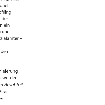
onell
filing
 der
n ein
erung
ozialämter –
t dem
hleierung
us werden
n Bruchteil
obus
en