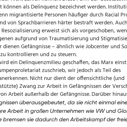
t können als Delinquenz bezeichnet werden. Instituti
enn migrantisierte Personen häufiger durch Racial Pro
und von Sprachbarrieren härter bestraft werden. Auch
Resozialisierung erweist sich als vorgeschoben, wen
ngenen aufgrund von Traumatisierung und Stigmatisi
hr dienen Gefängnisse – ähnlich wie Jobcenter und S
zu kontrollieren und zu steuern.
 wird ein Delinquenzmilieu geschaffen, das Marx eins
mpenproletariat zuschrieb, wir jedoch als Teil des
erkennen. Nicht nur dient der offensichtliche (und
stützte) Zwang zur Arbeit in Gefängnissen der Versc
on Arbeit außerhalb der Gefängnisse. Darüber hina
gnissen überausgebeutet, da sie nicht einmal eine
ihre Arbeit in großen Unternehmen wie VW und Gl
lle bremsen sie dadurch den Arbeitskampf der frei