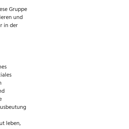
iese Gruppe
sieren und
r in der
hes
iales
m
nd
e
 Ausbeutung
ut leben,