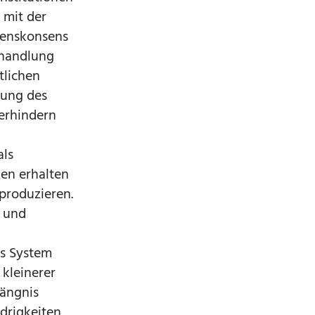
 mit der
tenskonsens
shandlung
tlichen
rung des
verhindern
als
en erhalten
produzieren.
n und
es System
 kleinerer
ängnis
drigkeiten