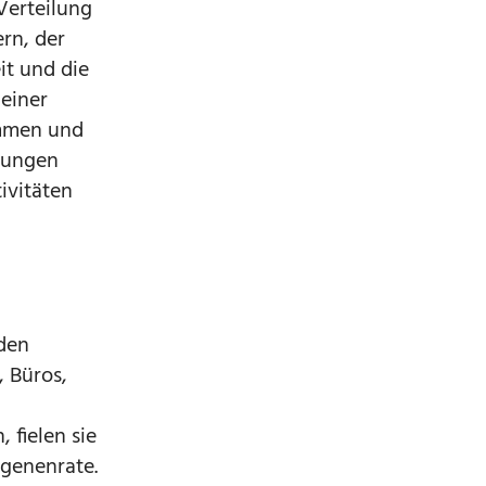
Verteilung
rn, der
it und die
einer
ammen und
 jungen
ivitäten
den
, Büros,
 fielen sie
ngenenrate.