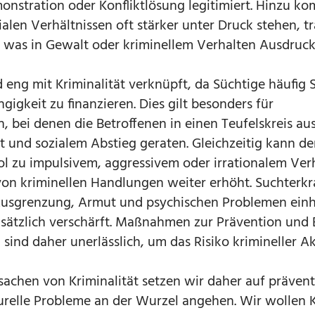
onstration oder Konfliktlösung legitimiert. Hinzu ko
alen Verhältnissen oft stärker unter Druck stehen, tr
n, was in Gewalt oder kriminellem Verhalten Ausdruck
eng mit Kriminalität verknüpft, da Süchtige häufig S
igkeit zu finanzieren. Dies gilt besonders für
 bei denen die Betroffenen in einen Teufelskreis au
t und sozialem Abstieg geraten. Gleichzeitig kann d
l zu impulsivem, aggressivem oder irrationalem Ver
 von kriminellen Handlungen weiter erhöht. Suchter
 Ausgrenzung, Armut und psychischen Problemen einh
usätzlich verschärft. Maßnahmen zur Prävention und
ind daher unerlässlich, um das Risiko krimineller Ak
achen von Kriminalität setzen wir daher auf prävent
relle Probleme an der Wurzel angehen. Wir wollen K