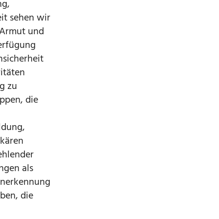
ng,
it sehen wir
 Armut und
Verfügung
nsicherheit
itäten
g zu
ppen, die
ldung,
ekären
ehlender
ngen als
 Anerkennung
ben, die