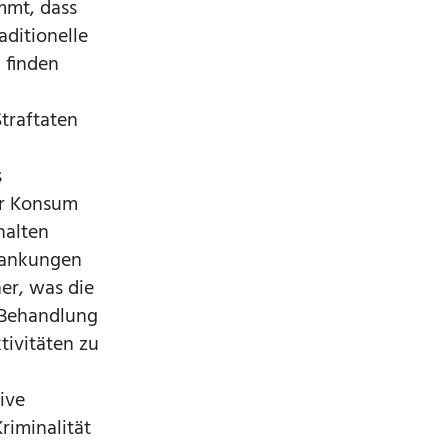
mmt, dass
aditionelle
 finden
traftaten
s
er Konsum
halten
krankungen
er, was die
 Behandlung
tivitäten zu
ive
riminalität