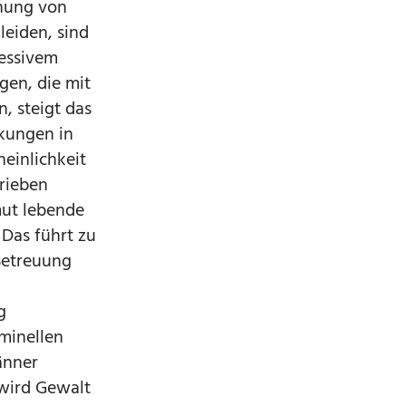
ehung von
leiden, sind
ressivem
gen, die mit
, steigt das
nkungen in
heinlichkeit
hrieben
mut lebende
 Das führt zu
Betreuung
g
iminellen
änner
 wird Gewalt