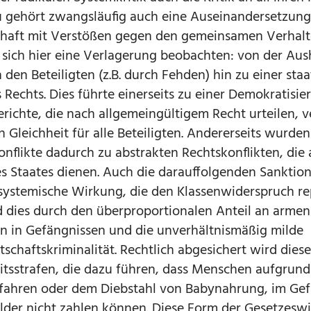
 gehört zwangsläufig auch eine Auseinandersetzung
schaft mit Verstößen gegen den gemeinsamen Verhal
t sich hier eine Verlagerung beobachten: von der Au
 den Beteiligten (z.B. durch Fehden) hin zu einer staa
s Rechts. Dies führte einerseits zu einer Demokratisie
erichte, die nach allgemeingültigem Recht urteilen, 
 Gleichheit für alle Beteiligten. Andererseits wurden
flikte dadurch zu abstrakten Rechtskonflikten, die 
 Staates dienen. Auch die darauffolgenden Sanktion
ystemische Wirkung, die den Klassenwiderspruch re
d dies durch den überproportionalen Anteil an arme
en in Gefängnissen und die unverhältnismäßig milde
schaftskriminalität. Rechtlich abgesichert wird dies
itsstrafen, die dazu führen, dass Menschen aufgrund
fahren oder dem Diebstahl von Babynahrung, im Gef
lder nicht zahlen können. Diese Form der Gesetzeswi