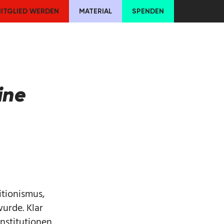
ITGLIED WERDEN
MATERIAL
SPENDEN
ine
itionismus,
urde. Klar
Institutionen